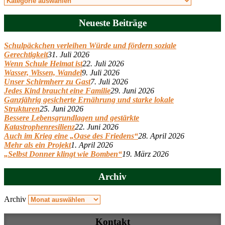
Neueste Beiträge
Schulpäckchen verleihen Würde und fördern soziale
Gerechtigkeit
31. Juli 2026
Wenn Schule Heimat ist
22. Juli 2026
Wasser, Wissen, Wandel
9. Juli 2026
Unser Schirmherr zu Gast
7. Juli 2026
Jedes Kind braucht eine Familie
29. Juni 2026
Ganzjährig gesicherte Ernährung und starke lokale
Strukturen
25. Juni 2026
Bessere Lebensgrundlagen und gestärkte
Katastrophenresilienz
22. Juni 2026
Auch im Krieg eine „Oase des Friedens“
28. April 2026
Mehr als ein Projekt
1. April 2026
„Selbst Donner klingt wie Bomben“
19. März 2026
Archiv
Archiv
Kontakt