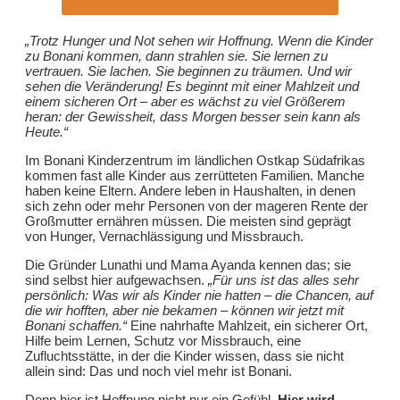
„Trotz Hunger und Not sehen wir Hoffnung. Wenn die Kinder
zu Bonani kommen, dann strahlen sie. Sie lernen zu
vertrauen. Sie lachen. Sie beginnen zu träumen. Und wir
sehen die Veränderung! Es beginnt mit einer Mahlzeit und
einem sicheren Ort – aber es wächst zu viel Größerem
heran: der Gewissheit, dass Morgen besser sein kann als
Heute.“
Im Bonani Kinderzentrum im ländlichen Ostkap Südafrikas
kommen fast alle Kinder aus zerrütteten Familien. Manche
haben keine Eltern. Andere leben in Haushalten, in denen
sich zehn oder mehr Personen von der mageren Rente der
Großmutter ernähren müssen. Die meisten sind geprägt
von Hunger, Vernachlässigung und Missbrauch.
Die Gründer Lunathi und Mama Ayanda kennen das; sie
sind selbst hier aufgewachsen.
„Für uns ist das alles sehr
persönlich: Was wir als Kinder nie hatten – die Chancen, auf
die wir hofften, aber nie bekamen – können wir jetzt mit
Bonani schaffen.“
Eine nahrhafte Mahlzeit, ein sicherer Ort,
Hilfe beim Lernen, Schutz vor Missbrauch, eine
Zufluchtsstätte, in der die Kinder wissen, dass sie nicht
allein sind: Das und noch viel mehr ist Bonani.
Denn hier ist Hoffnung nicht nur ein Gefühl.
Hier wird