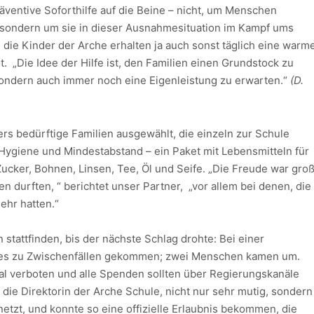
präventive Soforthilfe auf die Beine – nicht, um Menschen
 sondern um sie in dieser Ausnahmesituation im Kampf ums
 die Kinder der Arche erhalten ja auch sonst täglich eine warm
lt. „Die Idee der Hilfe ist, den Familien einen Grundstock zu
sondern auch immer noch eine Eigenleistung zu erwarten.“
(D.
s bedürftige Familien ausgewählt, die einzeln zur Schule
ygiene und Mindestabstand – ein Paket mit Lebensmitteln für
ucker, Bohnen, Linsen, Tee, Öl und Seife. „Die Freude war groß
n durften, “ berichtet unser Partner, „vor allem bei denen, die
ehr hatten.“
tattfinden, bis der nächste Schlag drohte: Bei einer
r es zu Zwischenfällen gekommen; zwei Menschen kamen um.
al verboten und alle Spenden sollten über Regierungskanäle
, die Direktorin der Arche Schule, nicht nur sehr mutig, sondern
etzt, und konnte so eine offizielle Erlaubnis bekommen, die