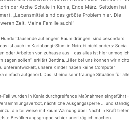
torin der Arche Schule in Kenia, Ende März. Seitdem hat
mmert. „Lebensmittel sind das größte Problem hier. Die
hweren Zeit. Meine Familie auch!“
ch Hunderttausende auf engem Raum drängen, sind besonders
das ist auch im Kariobangi-Slum in Nairobi nicht anders: Social
en oder Arbeiten von zuhause aus – das alles ist hier unmöglich
n sagen sollen“, erklärt Bentina. „Hier bei uns können wir nicht
zu unterentwickelt, unsere Kinder haben keine Computer
a einfach aufgehört. Das ist eine sehr traurige Situation für all
-Fall wurden in Kenia durchgreifende Maßnahmen eingeführt 
 Versammlungsverbot, nächtliche Ausgangssperre … und ständi
zu, die teilweise mit kaum Warnung über Nacht in Kraft trete
etste Bevölkerungsgruppe schier unerträglich machen.