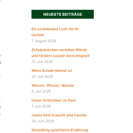
NEUESTE BEITRÄGE
Ein strahlendes Licht für ihr
Umfeld
7. August 2026
Schulpäckchen verleihen Würde
.
und fördern soziale Gerechtigkeit
s
31. Juli 2026
Wenn Schule Heimat ist
e
22. Juli 2026
Wasser, Wissen, Wandel
9. Juli 2026
–
Unser Schirmherr zu Gast
g
7. Juli 2026
n
Jedes Kind braucht eine Familie
29. Juni 2026
Ganzjährig gesicherte Ernährung