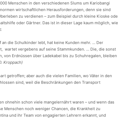
.000 Menschen in den verschiedenen Slums um Kariobangi
r enormen wirtschaftlichen Herausforderungen, denn sie sind
Überleben zu verdienen – zum Beispiel durch kleine Kioske ode
ltshilfe oder Gärtner. Das ist in dieser Lage kaum möglich, wie
:
 an die Schulkinder lebt, hat keine Kunden mehr. … Der
ht, wartet vergebens auf seine Stammkunden. … Die, die sonst
n, von Erdnüssen über Ladekabel bis zu Schuhregalen, bleiben
D. Kroppach)
rt getroffen; aber auch die vielen Familien, wo Väter in den
chlossen sind, weil die Beschränkungen den Transport
en ohnehin schon viele mangelernährt waren – und wenn das
iese Menschen noch weniger Chancen, die Krankheit zu
ntina und ihr Team von engagierten Lehrern erkannt, und