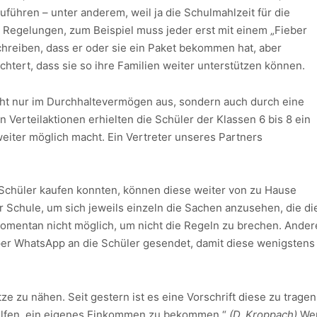
führen – unter anderem, weil ja die Schulmahlzeit für die
ue Regelungen, zum Beispiel muss jeder erst mit einem „Fieber
reiben, dass er oder sie ein Paket bekommen hat, aber
ichtert, dass sie so ihre Familien weiter unterstützen können.
icht nur im Durchhaltevermögen aus, sondern auch durch eine
en Verteilaktionen erhielten die Schüler der Klassen 6 bis 8 ein
weiter möglich macht. Ein Vertreter unseres Partners
en Schüler kaufen konnten, können diese weiter von zu Hause
 Schule, um sich jeweils einzeln die Sachen anzusehen, die di
momentan nicht möglich, um nicht die Regeln zu brechen. Ander
er WhatsApp an die Schüler gesendet, damit diese wenigstens
e zu nähen. Seit gestern ist es eine Vorschrift diese zu tragen
 helfen, ein eigenes Einkommen zu bekommen.“
(D. Kroppach)
We